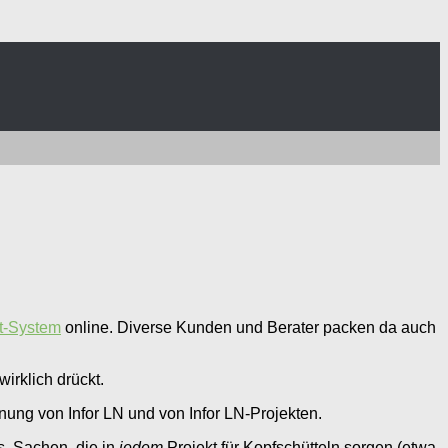
t-System
online. Diverse Kunden und Berater packen da auch
irklich drückt.
ung von Infor LN und von Infor LN-Projekten.
, Sachen, die in
jedem
Projekt für Kopfschütteln sorgen (etwa