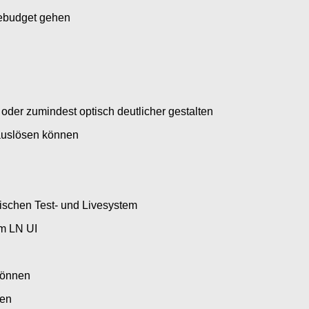
tebudget gehen
oder zumindest optisch deutlicher gestalten
auslösen können
wischen Test- und Livesystem
im LN UI
 können
nen