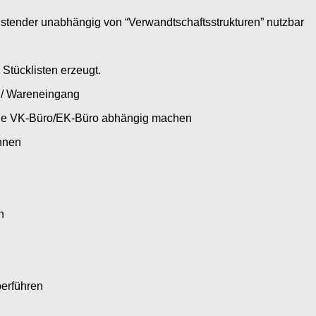
tender unabhängig von “Verwandtschaftsstrukturen” nutzbar
Stücklisten erzeugt.
 / Wareneingang
olle VK-Büro/EK-Büro abhängig machen
nnen
n
berführen