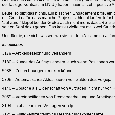
der lausige Kontrast im LN UI) haben maximal zehn positive A
Leute, so gibt das nichts. Ein bisschen Engagement bitte, ein 
ein Grund dafür, dass manche Projekte schlecht laufen. Info
“auf Zuruf” klappt bei der Größe auch nicht mehr, das ERS ist
seinen Senf dazu geben. Das kostet vielleicht mal zwei Stunden 
Und für die, die nicht wissen, wo sie mit dem Abstimmen anfan
Inhaltliches
3179
– Artikelbezeichnung verlängern
3180 – Kunde des Auftrags ändern, auch wenn Positionen vo
5988 – Zollrechnungen drucken können
5708 – Automatisches Aktualisieren von Salden des Folgejah
4140
– Sprache als Eigenschaft von Aufträgen, nicht nur von
3069 – Vereinheitlichen von Fremdbearbeitung und Arbeitsgäng
3194
– Rabatte in den Verträgen von tp
2125 – Gültigkeitszeitraum für Bearbeitungskostensätze