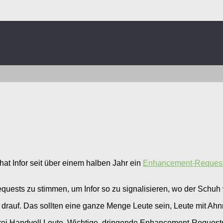
hat Infor seit über einem halben Jahr ein
Enhancement-Reques
uests zu stimmen, um Infor so zu signalisieren, wo der Schuh w
rauf. Das sollten eine ganze Menge Leute sein, Leute mit Ahnn
rei Handvoll Leute. Wichtige, dringende Enhancement-Requests