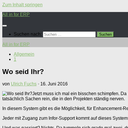
Zum Inhalt springen
All in for ERP
Suchen nach:
All in for ERP
Allgemein
1
Wo seid Ihr?
von
Ulrich Fuchs
·
16. Juni 2016
Jetzt muss ich mal ein bisschen schimpfen. Da 
tatsächlich Sachen rein, die in den Projekten ständig nerven.
In diesem System gibt es die Möglichkeit, für Enhancement-Req
Jeder mit Zugang zum Infor-Support kommt auf dieses System d
Und was passiert? Nichts. Da tummeln sich grade mal zwei, d